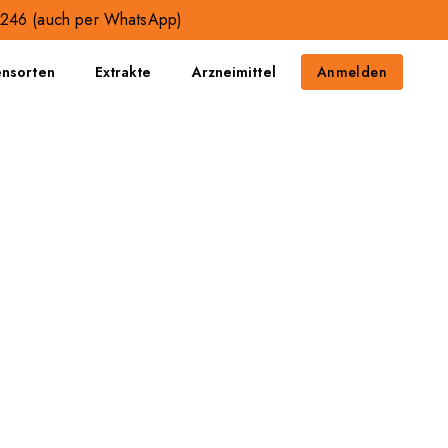
3246
(auch per WhatsApp)
ensorten
Extrakte
Arzneimittel
Anmelden