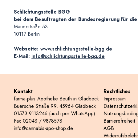
Schlichtungsstelle BGG
bei dem Beauftragten der Bundesregierung für di
Mauerstraße 53
10117 Berlin
Webseite:
www.schlichtungsstelle-bgg.de
E-Mail:
info@schlichtungsstelle-bgg.de
Kontakt
Rechtliches
farma-plus Apotheke Beuth in Gladbeck
Impressum
Buersche Straße 99, 45964 Gladbeck
Datenschutzerkl
01573 9113246
(auch per WhatsApp)
Nutzungsbedin
Fax 02043 / 9878578
Barrierefreiheit
info@cannabis-apo-shop.de
AGB
Widerrufsbeleh