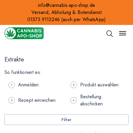
info@cannabis-apo-shop.de
Versand, Abholung & Botendienst
01573 9113246
(auch per WhatsApp)
Extrakte
So funktioniert es:
Anmelden
Produkt auswählen
Bestellung
Rezept einreichen
abschicken
Filter